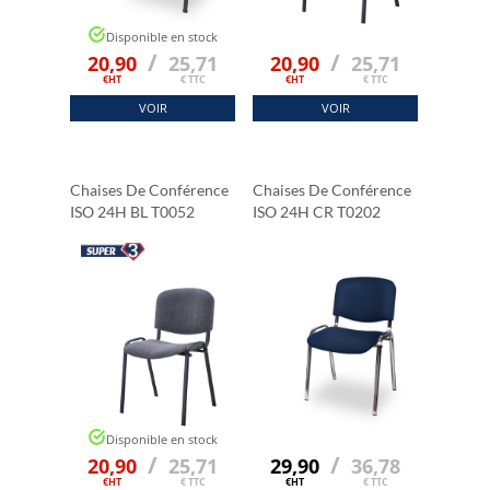
Disponible en stock
/
/
20,90
25,71
20,90
25,71
€HT
€ TTC
€HT
€ TTC
VOIR
VOIR
Chaises De Conférence
Chaises De Conférence
ISO 24H BL T0052
ISO 24H CR T0202
Disponible en stock
/
/
20,90
25,71
29,90
36,78
€HT
€ TTC
€HT
€ TTC