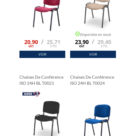
Disponible en stock
/
/
20,90
25,71
23,90
29,40
€HT
€ TTC
€HT
€ TTC
VOIR
VOIR
Chaises De Conférence
Chaises De Conférence
ISO 24H BL T0021
ISO 24H BL T0024