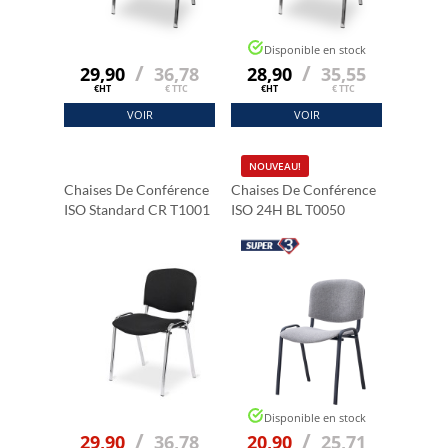
Disponible en stock
/
/
29,90
36,78
28,90
35,55
€HT
€ TTC
€HT
€ TTC
VOIR
VOIR
NOUVEAU!
Chaises De Conférence
Chaises De Conférence
ISO Standard CR T1001
ISO 24H BL T0050
Disponible en stock
/
/
29,90
36,78
20,90
25,71