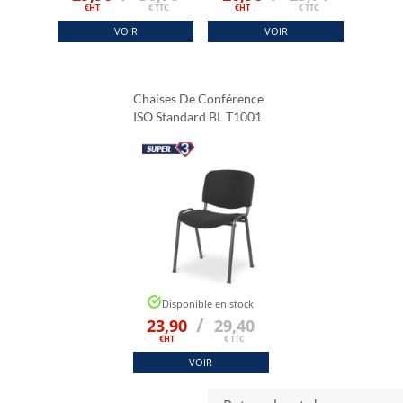
€HT
€ TTC
€HT
€ TTC
VOIR
VOIR
Chaises De Conférence
ISO Standard BL T1001
Noir
Disponible en stock
/
23,90
29,40
€HT
€ TTC
VOIR