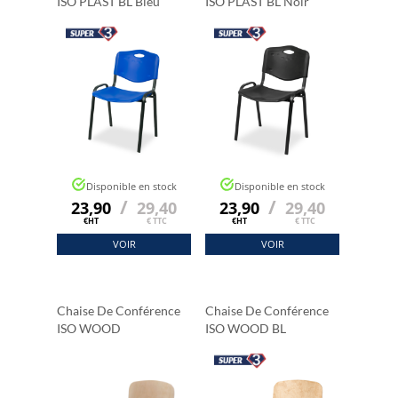
ISO PLAST BL Bleu
ISO PLAST BL Noir
Disponible en stock
Disponible en stock
/
/
23,90
29,40
23,90
29,40
€HT
€ TTC
€HT
€ TTC
VOIR
VOIR
Chaise De Conférence
Chaise De Conférence
ISO WOOD
ISO WOOD BL