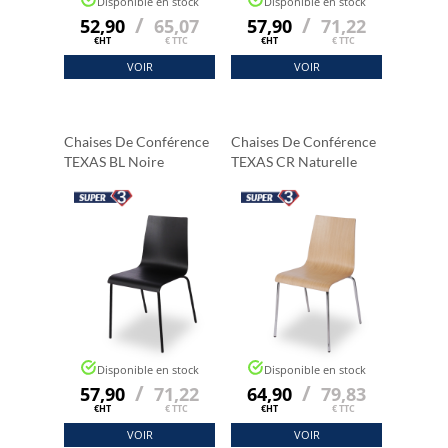
Disponible en stock
Disponible en stock
/
/
52,90
65,07
57,90
71,22
€HT
€ TTC
€HT
€ TTC
VOIR
VOIR
Chaises De Conférence
Chaises De Conférence
TEXAS BL Noire
TEXAS CR Naturelle
Disponible en stock
Disponible en stock
/
/
57,90
71,22
64,90
79,83
€HT
€ TTC
€HT
€ TTC
VOIR
VOIR