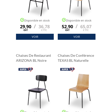
Disponible en stock
Disponible en stock
/
/
29,90
36,78
52,90
65,07
€HT
€ TTC
€HT
€ TTC
VOIR
VOIR
Chaises De Restaurant
Chaises De Conférence
ARIZONA BL Noire
TEXAS BL Naturelle