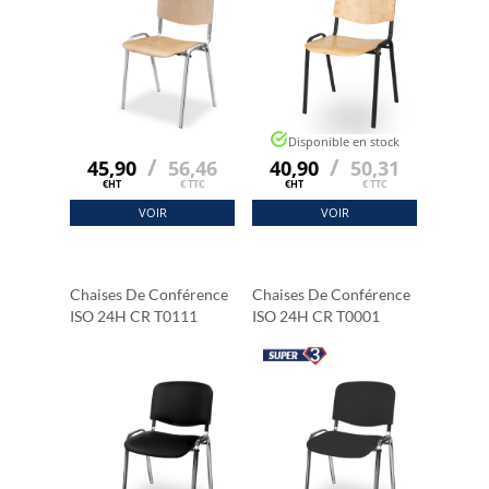
Disponible en stock
/
/
45,90
56,46
40,90
50,31
€HT
€ TTC
€HT
€ TTC
VOIR
VOIR
Chaises De Conférence
Chaises De Conférence
ISO 24H CR T0111
ISO 24H CR T0001