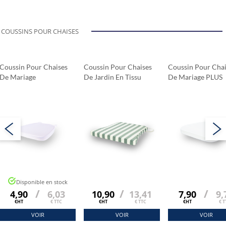
COUSSINS POUR CHAISES
Coussin Pour Chaises
Coussin Pour Chaises
Coussin Pour Chai
De Mariage
De Jardin En Tissu
De Mariage PLUS
STANDARD
ZANTE 7301
Disponible en stock
/
/
/
4,90
6,03
10,90
13,41
7,90
9,
€HT
€ TTC
€HT
€ TTC
€HT
€ T
VOIR
VOIR
VOIR