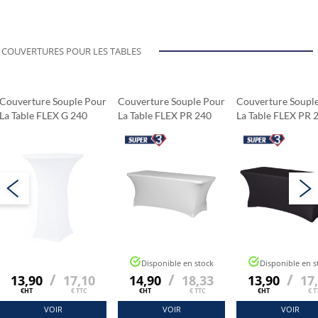
COUVERTURES POUR LES TABLES
Couverture Souple Pour
Couverture Souple Pour
Couverture Soupl
La Table FLEX G 240
La Table FLEX PR 240
La Table FLEX PR 
Blanc (fi 83 Cm)
Blanc (183x76 Cm)
Noir (183x76 Cm)
Disponible en stock
Disponible en s
/
/
/
13,90
17,10
14,90
18,33
13,90
17
€HT
€ TTC
€HT
€ TTC
€HT
€ T
VOIR
VOIR
VOIR