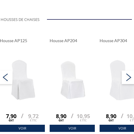
HOUSSES DE CHAISES
Housse AP125
Housse AP204
Housse AP304
/
/
/
7,90
9,72
8,90
10,95
8,90
10
€HT
€ TTC
€HT
€ TTC
€HT
€ T
VOIR
VOIR
VOIR