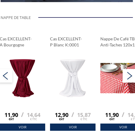
NAPPE DE TABLE
Cas EXCELLENT-
Cas EXCELLENT-
Nappe De Café TB
A Bourgogne
P Blanc K:0001
Anti-Taches 120x
Cm
/
/
/
11,90
14,64
12,90
15,87
11,90
14
€HT
€ TTC
€HT
€ TTC
€HT
€ T
VOIR
VOIR
VOIR