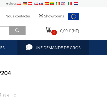
e-shops:
Nous contacter
Showrooms

0,00 €
(HT)
0
ES
UNE DEMANDE DE GROS
P204
0,
95 €
TTC