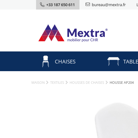
+33 187 650 611
bureau@mextra.fr
CHAISES
TABL
MAISON
TEXTILES
HOUSSES DE CHAISES
HOUSSE AP204