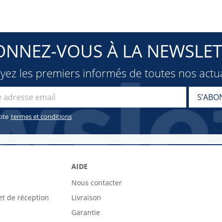
ONNEZ-VOUS À LA NEWSLET
oyez les premiers informés de toutes nos actua
pte
termes et conditions
AIDE
Nous contacter
et de réception
Livraison
Garantie