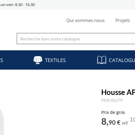
Lun-ven: 8.30 - 16.30
Qui sommes-nous
Projets
ES
TEXTILES
CATALOGU
Housse A
PKR/00279
Prix de gros
8,
1
90 €
HT