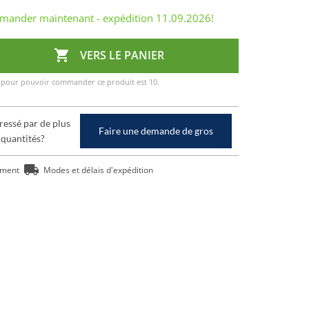
ander maintenant - expédition
11.09.2026
!

VERS LE PANIER
 pour pouvoir commander ce produit est 10.
ressé par de plus
Faire une demande de gros
 quantités?
ement
Modes et délais d'expédition