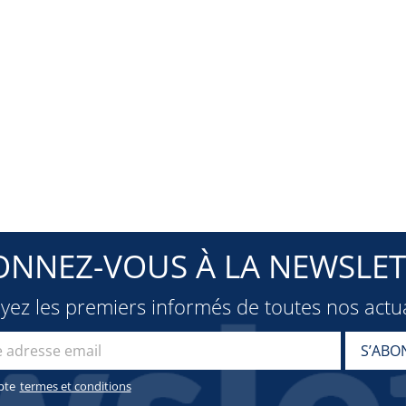
ONNEZ-VOUS À LA NEWSLET
oyez les premiers informés de toutes nos actua
pte
termes et conditions