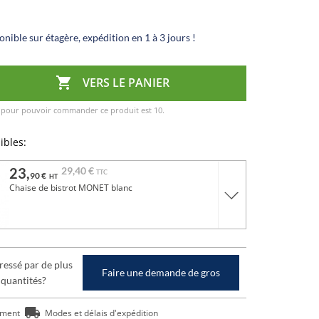
nible sur étagère, expédition en 1 à 3 jours !

VERS LE PANIER
 pour pouvoir commander ce produit est 10.
ibles:
23,
29,
40 €
TTC
90 €
HT
Chaise de bistrot MONET blanc
ressé par de plus
Faire une demande de gros
 quantités?
ement
Modes et délais d'expédition