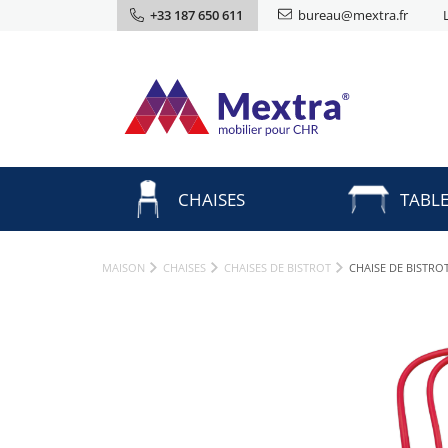
+33 187 650 611
bureau@mextra.fr
CHAISES
TABL
MAISON
CHAISES
CHAISES DE BISTROT
CHAISE DE BISTR