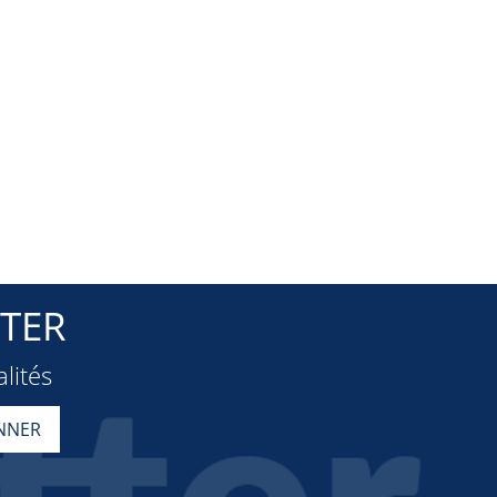
TER
lités