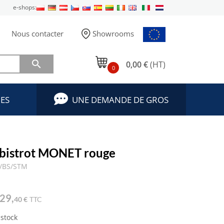
e-shops:
Nous contacter
Showrooms

0,00 €
(HT)
0
ES
UNE DEMANDE DE GROS
 bistrot MONET rouge
/BS/STM
29,
40 €
TTC
 stock