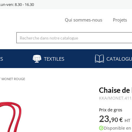
Lun-ven: 8.30 - 16.30
Qui sommes-nous
Projets
ES
TEXTILES
CATALOGU
OT MONET ROUGE
Chaise de
KKA/MONET.411
Prix de gros
23,
90 €
HT
Disponible en