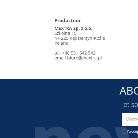
Producteur
MEXTRA Sp. z o.o.
Szkolna 15
47-225 Kędzierzyn-Koźle
Poland
tel. +48 531 542 542
email
biuro@mextra.pl
AB
et s
J'acce