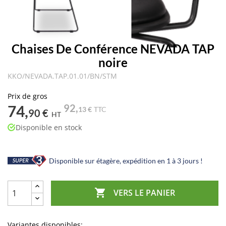
Chaises De Conférence NEVADA TAP
noire
KKO/NEVADA.TAP.01.01/BN/STM
Prix de gros
74,
92,
13 €
TTC
90 €
HT
Disponible en stock
Disponible sur étagère, expédition en 1 à 3 jours !

VERS LE PANIER
Variantes disponibles: