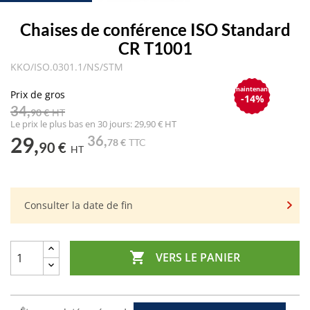
Chaises de conférence ISO Standard
CR T1001
KKO/ISO.0301.1/NS/STM
maintenant
Prix de gros
-14%
34,
90 €
HT
Le prix le plus bas en 30 jours: 29,90 € HT
29,
36,
78 €
TTC
90 €
HT
Consulter la date de fin

VERS LE PANIER