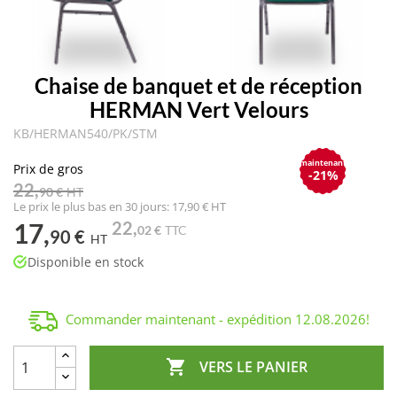
Chaise de banquet et de réception
HERMAN Vert Velours
KB/HERMAN540/PK/STM
maintenant
Prix de gros
-21%
22,
90 €
HT
Le prix le plus bas en 30 jours: 17,90 € HT
17,
22,
02 €
TTC
90 €
HT
Disponible en stock
Commander maintenant - expédition
12.08.2026
!

VERS LE PANIER