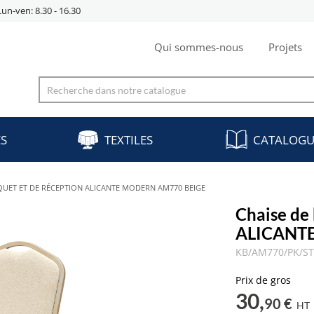
Lun-ven: 8.30 - 16.30
Qui sommes-nous
Projets
ES
TEXTILES
CATALOGU
QUET ET DE RÉCEPTION ALICANTE MODERN AM770 BEIGE
Chaise de
ALICANT
KB/AM770/PK/S
Prix de gros
30,
90 €
HT