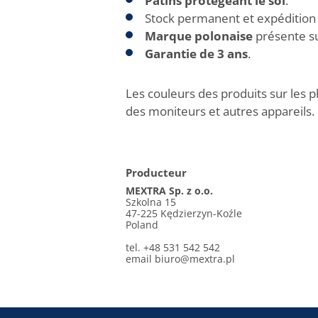
Patins protégeant le sol
.
Stock permanent et expédition 
Marque polonaise
présente s
Garantie de 3 ans
.
Les couleurs des produits sur les p
des moniteurs et autres appareils.
Producteur
MEXTRA Sp. z o.o.
Szkolna 15
47-225 Kędzierzyn-Koźle
Poland
tel. +48 531 542 542
email
biuro@mextra.pl