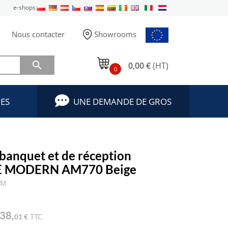
e-shops:
Nous contacter
Showrooms

0,00 €
(HT)
0
ES
UNE DEMANDE DE GROS
 banquet et de réception
E MODERN AM770 Beige
TM
38,
01 €
TTC