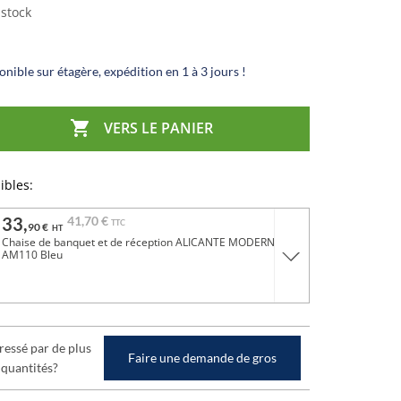
 stock
nible sur étagère, expédition en 1 à 3 jours !

VERS LE PANIER
ibles:
33,
41,
70 €
TTC
90 €
HT
Chaise de banquet et de réception ALICANTE MODERN
AM110 Bleu
ressé par de plus
Faire une demande de gros
 quantités?