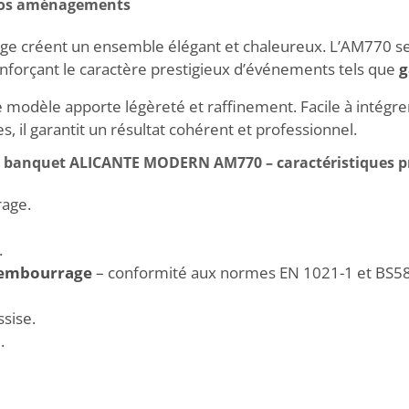
os aménagements
ige créent un ensemble élégant et chaleureux. L’AM770 s
enforçant le caractère prestigieux d’événements tels que
g
ce modèle apporte légèreté et raffinement. Facile à intégr
, il garantit un résultat cohérent et professionnel.
e banquet ALICANTE MODERN AM770 – caractéristiques pr
rage.
.
 rembourrage
– conformité aux normes EN 1021-1 et BS5852
sise.
.