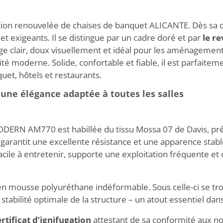
ection renouvelée de chaises de banquet ALICANTE. Dès sa
t exigeants. Il se distingue par un cadre doré et par
le r
ge clair, doux visuellement et idéal pour les aménagemen
té moderne. Solide, confortable et fiable, il est parfaitem
uet, hôtels et restaurants.
une élégance adaptée à toutes les salles
ERN AM770 est habillée du tissu Mossa 07 de Davis, prés
 garantit une excellente résistance et une apparence st
st facile à entretenir, supporte une exploitation fréquente 
és en mousse polyuréthane indéformable. Sous celle-ci se 
stabilité optimale de la structure – un atout essentiel da
tificat d’ignifugation
attestant de sa conformité aux n