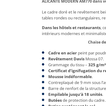
ALICANTE MODERN AM770 dans v
Le cadre doré et le revêtement be
tables rondes ou rectangulaires, r
Dans les hôtels et restaurants
, 
intérieurs modernes et minimalistes
Chaise d
Cadre en acier
peint par poud
Revêtement Davis
Mossa 07.
Grammage du tissu –
325 g/m²
Certificat d’ignifugation du
Mousse indéformable
.
Contreplaqué de 9 mm sous l’as
Barre de renfort de la structure
Empilable jusqu’à 18 unités
.
Butées
de protection du cadre.