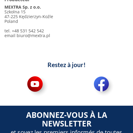
MEXTRA Sp. z o.o.
Szkolna 15
47-225 Kędzierzyn-Koźle
Poland
tel. +48 531 542 542
email
biuro@mextra.pl
Restez à jour!
ABONNEZ-VOUS À LA
NEWSLETTER
et soyez les premiers informés de toutes