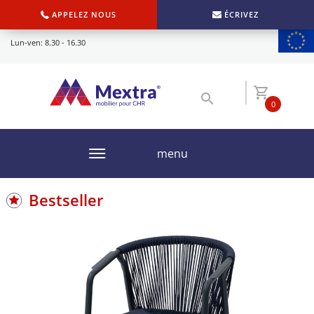
APPELEZ NOUS
ÉCRIVEZ
Lun-ven: 8.30 - 16.30
0
menu
Bestseller