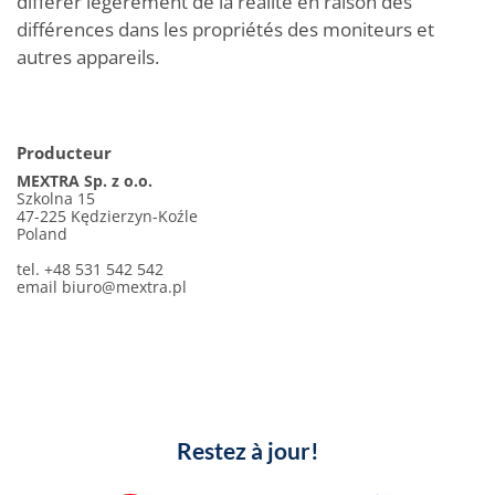
différer légèrement de la réalité en raison des
différences dans les propriétés des moniteurs et
autres appareils.
Producteur
MEXTRA Sp. z o.o.
Szkolna 15
47-225 Kędzierzyn-Koźle
Poland
tel. +48 531 542 542
email
biuro@mextra.pl
Restez à jour!