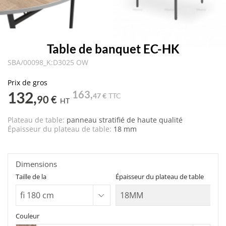
Table de banquet EC-HK
SBA/00098_K:D3025 OW
Prix de gros
132,
163,
47 €
TTC
90 €
HT
Plateau de table:
panneau stratifié de haute qualité
Épaisseur du plateau de table:
18 mm
Dimensions
Taille de la
Épaisseur du plateau de table
Couleur