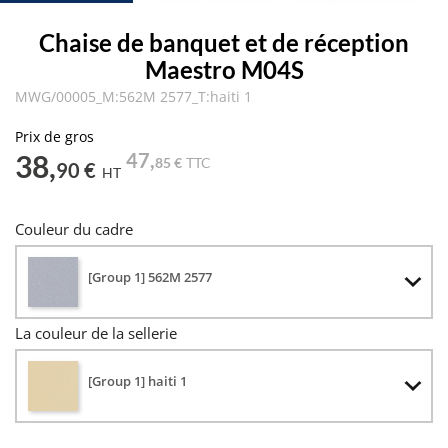
Chaise de banquet et de réception
Maestro M04S
MWG/00005_M:562M 2577_T:haiti 1
Prix de gros
38,
47,
85 €
TTC
90 €
HT
Couleur du cadre
[Group 1] 562M 2577
La couleur de la sellerie
[Group 1] haiti 1