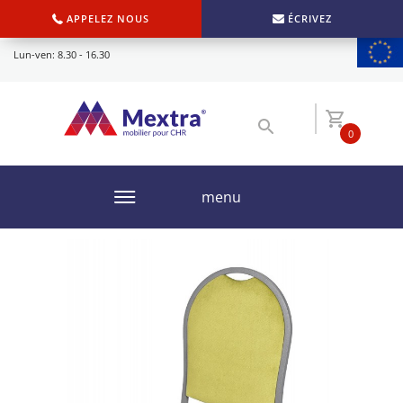
APPELEZ NOUS
ÉCRIVEZ
Lun-ven: 8.30 - 16.30
0
menu