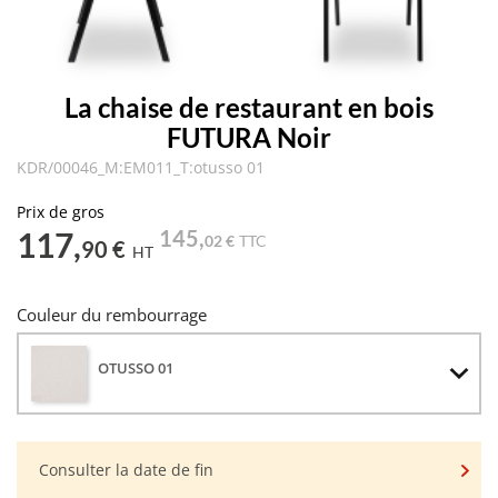
La chaise de restaurant en bois
FUTURA Noir
KDR/00046_M:EM011_T:otusso 01
Prix de gros
117,
145,
02 €
TTC
90 €
HT
Couleur du rembourrage
OTUSSO 01
Consulter la date de fin