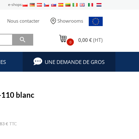
e-shops:
Nous contacter
Showrooms

0,00 €
(HT)
0
ES
UNE DEMANDE DE GROS
110 blanc
83 €
TTC