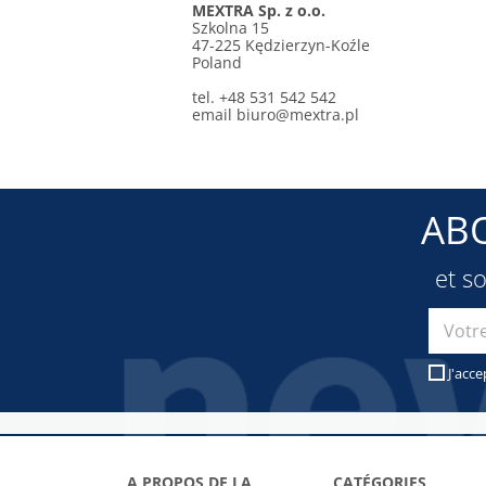
MEXTRA Sp. z o.o.
Szkolna 15
47-225 Kędzierzyn-Koźle
Poland
tel. +48 531 542 542
email
biuro@mextra.pl
AB
et s
J'acce
A PROPOS DE LA
CATÉGORIES