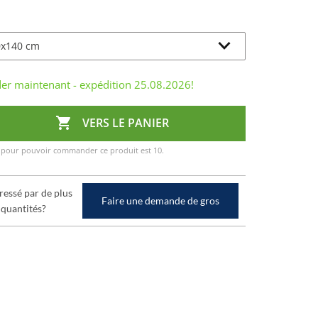
r maintenant - expédition
25.08.2026
!

VERS LE PANIER
 pour pouvoir commander ce produit est 10.
ressé par de plus
Faire une demande de gros
 quantités?