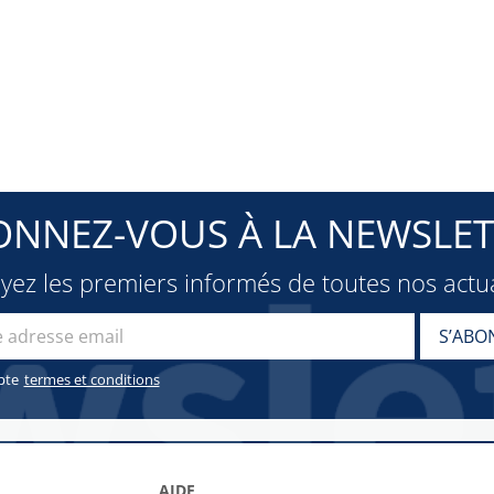
ONNEZ-VOUS À LA NEWSLET
oyez les premiers informés de toutes nos actua
pte
termes et conditions
AIDE