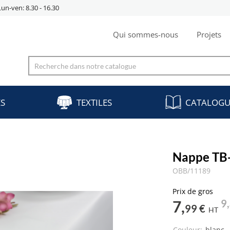
Lun-ven: 8.30 - 16.30
Qui sommes-nous
Projets
ES
TEXTILES
CATALOGU
Nappe TB-
OBB/11189
Prix de gros
7,
9,
99 €
HT
Couleur:
blanc