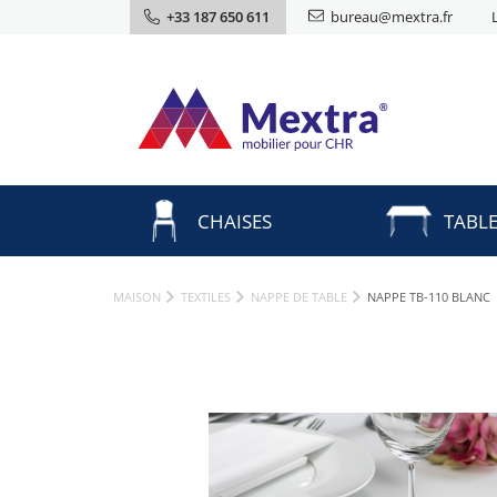
+33 187 650 611
bureau@mextra.fr
CHAISES
TABL
MAISON
TEXTILES
NAPPE DE TABLE
NAPPE TB-110 BLANC