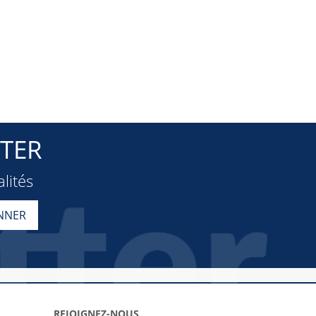
TER
lités
REJOIGNEZ-NOUS