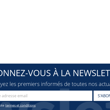
ONNEZ-VOUS À LA NEWSLET
oyez les premiers informés de toutes nos actua
pte
termes et conditions