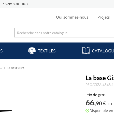
Lun-ven: 8.30 - 16.30
Qui sommes-nous
Projets
ES
TEXTILES
CATALOGU
ÓW
LA BASE GIZA
La base Gi
PSO/GIZA.4343.
Prix de gros
66,
90 €
HT
Disponible en