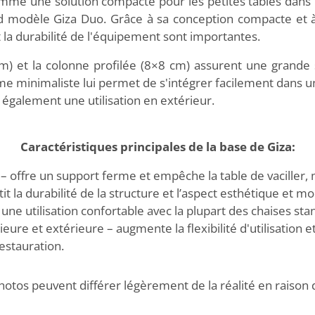
me une solution compacte pour les petites tables dans les
d modèle Giza Duo. Grâce à sa conception compacte et à s
t la durabilité de l'équipement sont importantes.
) et la colonne profilée (8×8 cm) assurent une grande s
e minimaliste lui permet de s'intégrer facilement dans une
 également une utilisation en extérieur.
Caractéristiques principales de la base de Giza:
 offre un support ferme et empêche la table de vaciller, m
t la durabilité de la structure et l’aspect esthétique et m
ne utilisation confortable avec la plupart des chaises sta
eure et extérieure – augmente la flexibilité d'utilisation e
estauration.
hotos peuvent différer légèrement de la réalité en raison 