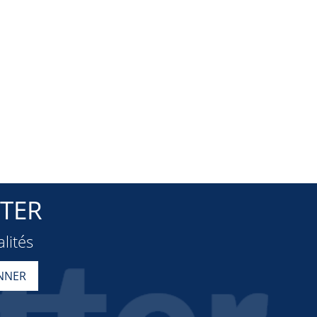
TER
lités