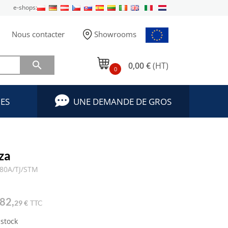
e-shops:
Nous contacter
Showrooms

0,00 €
(HT)
0
ES
UNE DEMANDE DE GROS
za
180A/TJ/STM
82,
29 €
TTC
 stock