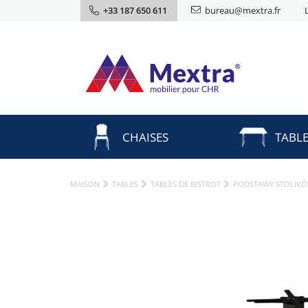
+33 187 650 611
bureau@mextra.fr
CHAISES
TABL
MAISON
TABLES
TABLES DE BISTROT
PODSTAWY STOLIK