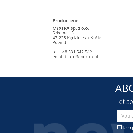
Producteur
MEXTRA Sp. z o.o.
Szkolna 15
47-225 Kędzierzyn-Koźle
Poland
tel. +48 531 542 542
email
biuro@mextra.pl
AB
et s
J'acce