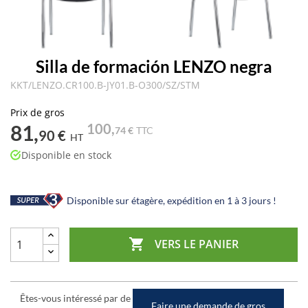
Silla de formación LENZO negra
KKT/LENZO.CR100.B-JY01.B-O300/SZ/STM
Prix de gros
81,
100,
74 €
TTC
90 €
HT
Disponible en stock
Disponible sur étagère, expédition en 1 à 3 jours !

VERS LE PANIER
Êtes-vous intéressé par de
Faire une demande de gros