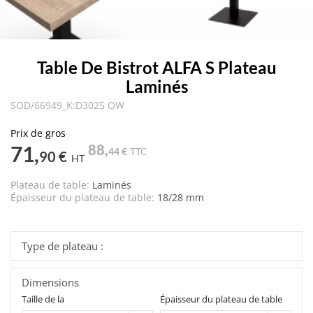
Table De Bistrot ALFA S Plateau
Laminés
SOD/66949_K:D3025 OW
Prix de gros
71,
88,
44 €
TTC
90 €
HT
Plateau de table:
Laminés
Épaisseur du plateau de table:
18/28 mm
Type de plateau :
Dimensions
Taille de la
Épaisseur du plateau de table