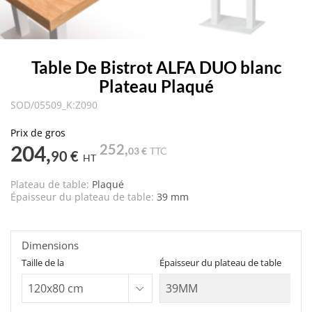
Table De Bistrot ALFA DUO blanc
Plateau Plaqué
SOD/05509_K:Z090
Prix de gros
204,
252,
03 €
TTC
90 €
HT
Plateau de table:
Plaqué
Épaisseur du plateau de table:
39 mm
Dimensions
Taille de la
Épaisseur du plateau de table