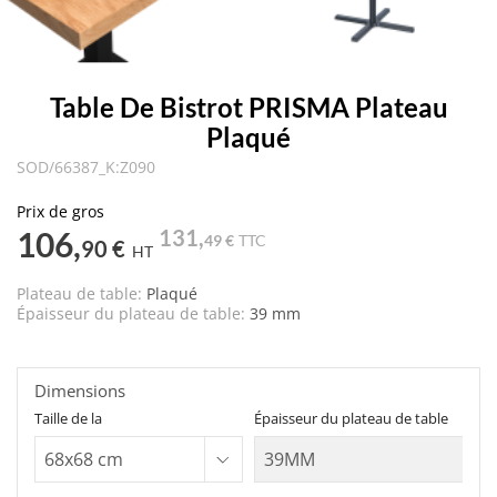
Table De Bistrot PRISMA Plateau
Plaqué
SOD/66387_K:Z090
Prix de gros
106,
131,
49 €
TTC
90 €
HT
Plateau de table:
Plaqué
Épaisseur du plateau de table:
39 mm
Dimensions
Taille de la
Épaisseur du plateau de table