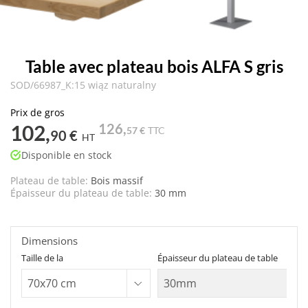
Table avec plateau bois ALFA S gris
SOD/66987_K:15 wiąz naturalny
Prix de gros
102,
126,
57 €
TTC
90 €
HT
Disponible en stock
Plateau de table:
Bois massif
Épaisseur du plateau de table:
30 mm
Dimensions
Taille de la
Épaisseur du plateau de table