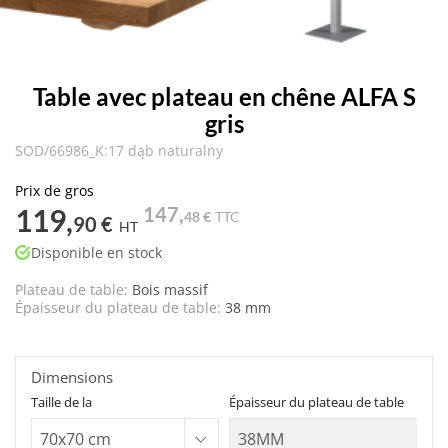
Table avec plateau en chêne ALFA S
gris
SOD/66986_K:17 dąb naturalny
Prix de gros
119,
147,
48 €
TTC
90 €
HT
Disponible en stock
Plateau de table:
Bois massif
Épaisseur du plateau de table:
38 mm
Dimensions
Taille de la
Épaisseur du plateau de table