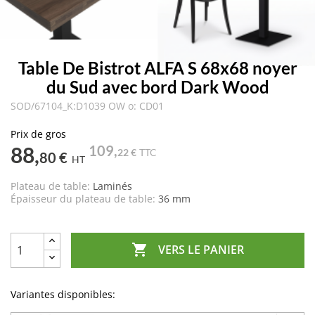
Table De Bistrot ALFA S 68x68 noyer
du Sud avec bord Dark Wood
SOD/67104_K:D1039 OW o: CD01
Prix de gros
88,
109,
22 €
TTC
80 €
HT
Plateau de table:
Laminés
Épaisseur du plateau de table:
36 mm

VERS LE PANIER
Variantes disponibles: