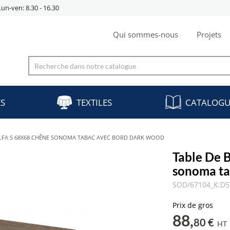
Lun-ven: 8.30 - 16.30
Qui sommes-nous
Projets
ES
TEXTILES
CATALOGU
ALFA S 68X68 CHÊNE SONOMA TABAC AVEC BORD DARK WOOD
Table De 
sonoma ta
SOD/67104_K:D5
Prix de gros
88,
80 €
HT