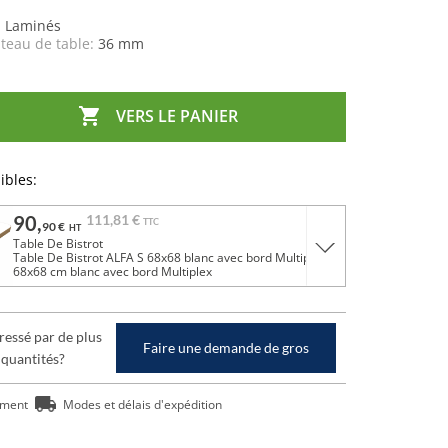
:
Laminés
teau de table:
36 mm

VERS LE PANIER
ibles:
90,
111,
81 €
TTC
90 €
HT
Table De Bistrot
Table De Bistrot ALFA S 68x68 blanc avec bord Multiplex
68x68 cm blanc avec bord Multiplex
ressé par de plus
Faire une demande de gros
 quantités?
ement
Modes et délais d'expédition