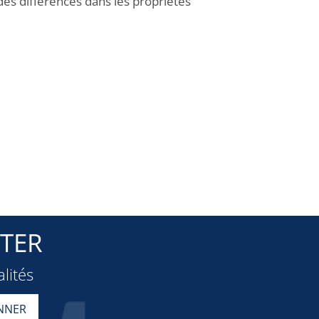
des différences dans les propriétés
TER
lités