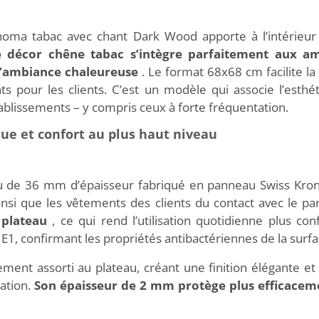
oma tabac avec chant Dark Wood apporte à l’intérieu
e décor chêne tabac s’intègre parfaitement aux am
 l’ambiance chaleureuse
. Le format 68x68 cm facilite la 
nts pour les clients. C’est un modèle qui associe l’esthé
blissements – y compris ceux à forte fréquentation.
que et confort au plus haut niveau
u de 36 mm d’épaisseur fabriqué en panneau Swiss Krono s
ainsi que les vêtements des clients du contact avec le p
u plateau
, ce qui rend l’utilisation quotidienne plus con
 E1, confirmant les propriétés antibactériennes de la surfa
ment assorti au plateau, créant une finition élégante et
sation.
Son épaisseur de 2 mm protège plus efficaceme