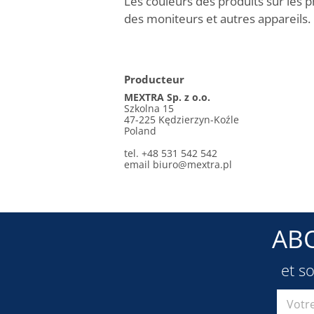
Les couleurs des produits sur les p
des moniteurs et autres appareils.
Producteur
MEXTRA Sp. z o.o.
Szkolna 15
47-225 Kędzierzyn-Koźle
Poland
tel. +48 531 542 542
email
biuro@mextra.pl
AB
et s