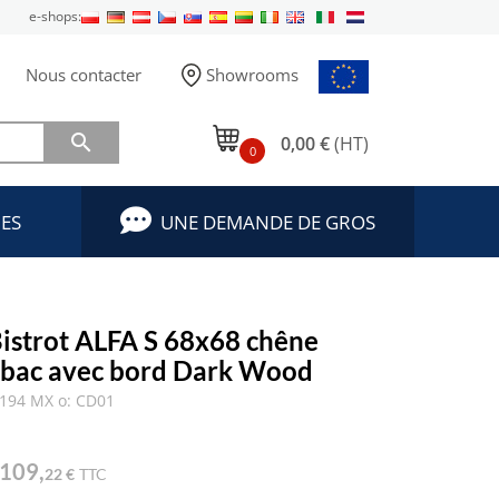
e-shops:
Nous contacter
Showrooms

0,00 €
(HT)
0
ES
UNE DEMANDE DE GROS
Bistrot ALFA S 68x68 chêne
bac avec bord Dark Wood
194 MX o: CD01
109,
22 €
TTC