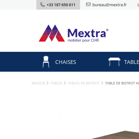
+33 187 650 611
bureau@mextra.fr
CHAISES
TABL
MAISON
TABLES
TABLES DE BISTROT
TABLE DE BISTROT 