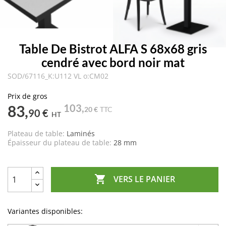
Table De Bistrot ALFA S 68x68 gris
cendré avec bord noir mat
SOD/67116_K:U112 VL o:CM02
Prix de gros
83,
103,
20 €
TTC
90 €
HT
Plateau de table:
Laminés
Épaisseur du plateau de table:
28 mm

VERS LE PANIER
Variantes disponibles: