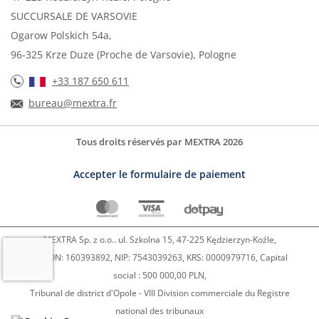
SUCCURSALE DE VARSOVIE
Ogarow Polskich 54a,
96-325 Krze Duze (Proche de Varsovie), Pologne
+33 187 650 611
bureau@mextra.fr
Tous droits réservés par MEXTRA 2026
Accepter le formulaire de paiement
MEXTRA Sp. z o.o.. ul. Szkolna 15, 47-225 Kędzierzyn-Koźle,
REGON: 160393892, NIP: 7543039263, KRS: 0000979716, Capital
social : 500 000,00 PLN,
Tribunal de district d'Opole - VIII Division commerciale du Registre
national des tribunaux