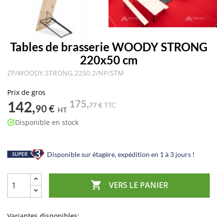
Tables de brasserie WOODY STRONG
220x50 cm
ZP/WOODY.STRONG.2250.2/NP/STM
Prix de gros
142,
175,
77 €
TTC
90 €
HT
Disponible en stock
Disponible sur étagère, expédition en 1 à 3 jours !

VERS LE PANIER
Variantes disponibles: