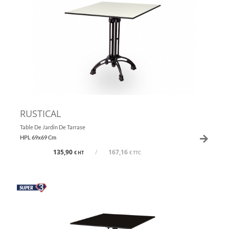
RUSTICAL
Table De Jardin De Tarrase
HPL 69x69 Cm
135,90
/
167,16
€ HT
€ TTC