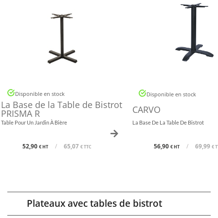
Disponible en stock
Disponible en stock
La Base de la Table de Bistrot
CARVO
PRISMA R
Table Pour Un Jardin À Bière
La Base De La Table De Bistrot
52,90
/
65,07
56,90
/
69,99
€ HT
€ TTC
€ HT
€ 
Plateaux avec tables de bistrot