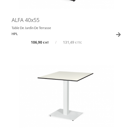
ALFA 40x55
Table De Jardin De Terrasse
HPL
106,90
/
131,49
€ HT
€ TTC