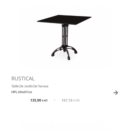
RUSTICAL
Table De Jardin De Tarrase
HPL 69x69 Cm
135,90
/
167,16
€ HT
€ TTC