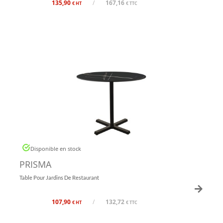
135,90
/
167,16
€ HT
€ TTC
Disponible en stock
PRISMA
Table Pour Jardins De Restaurant
107,90
/
132,72
€ HT
€ TTC