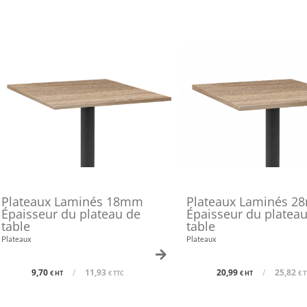
Plateaux Laminés 18mm
Plateaux Laminés 
Épaisseur du plateau de
Épaisseur du platea
table
table
Plateaux
Plateaux
9,70
/
11,93
20,99
/
25,82
€ HT
€ TTC
€ HT
€ 