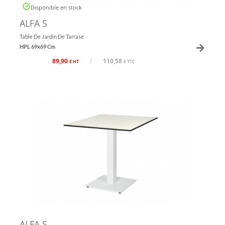
Disponible en stock
ALFA S
Table De Jardin De Tarrase
HPL 69x69 Cm
89,90
/
110,58
€ HT
€ TTC
ALFA S