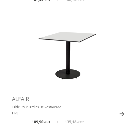
ALFA R
Table Pour Jardins De Restaurant
HPL
109,90
/
135,18
€ HT
€ TTC