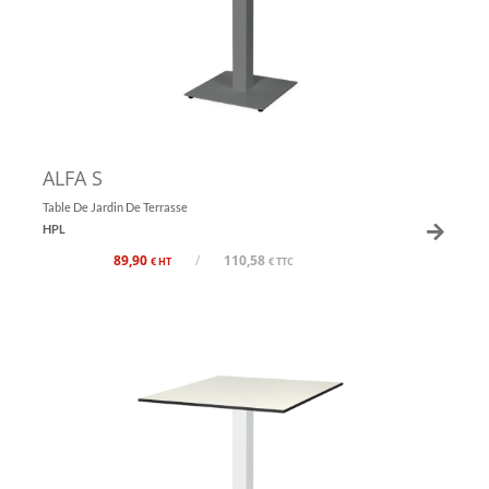
ALFA S
Table De Jardin De Terrasse
HPL
89,90
/
110,58
€ HT
€ TTC