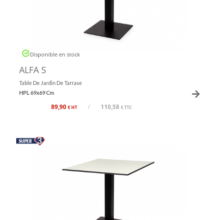
Disponible en stock
ALFA S
Table De Jardin De Tarrase
HPL 69x69 Cm
89,90
/
110,58
€ HT
€ TTC