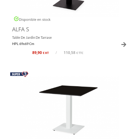
Disponible en stock
ALFA S
Table De Jardin De Tarrase
HPL 69x69 Cm
89,90
/
110,58
€ HT
€ TTC