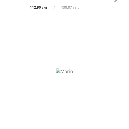
112,90
/
138,87
€ HT
€ TTC