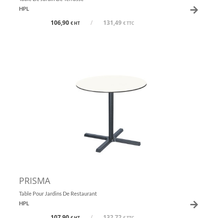
HPL
106,90
/
131,49
€ HT
€ TTC
PRISMA
Table Pour Jardins De Restaurant
HPL
107,90
/
132,72
€ HT
€ TTC