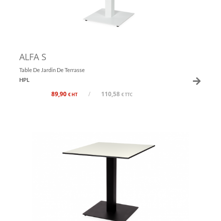
ALFA S
Table De Jardin De Terrasse
HPL
89,90
/
110,58
€ HT
€ TTC