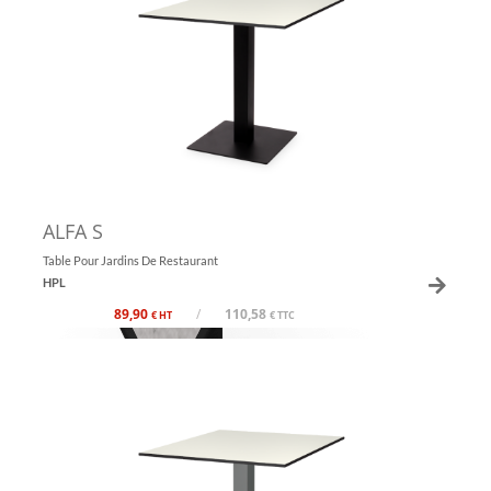
ALFA S
Table Pour Jardins De Restaurant
HPL
89,90
/
110,58
€ HT
€ TTC