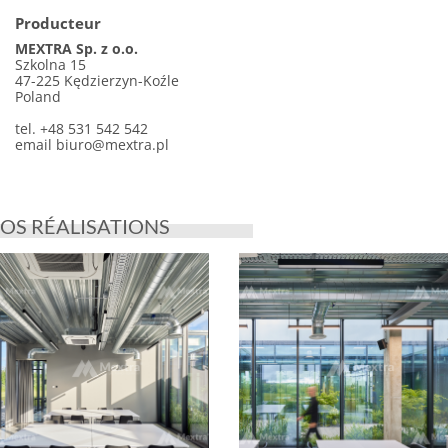
Producteur
MEXTRA Sp. z o.o.
Szkolna 15
47-225 Kędzierzyn-Koźle
Poland
tel. +48 531 542 542
email
biuro@mextra.pl
OS RÉALISATIONS