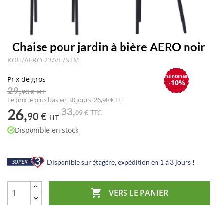
Chaise pour jardin à bière AERO noir
KOU/AERO.23/VH/STM
maintenant
Prix de gros
-10%
29,
90 €
HT
Le prix le plus bas en 30 jours: 26,90 € HT
26,
33,
09 €
TTC
90 €
HT
Disponible en stock
Disponible sur étagère, expédition en 1 à 3 jours !

VERS LE PANIER