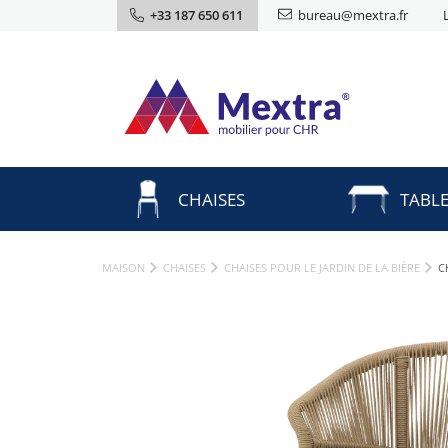
+33 187 650 611
bureau@mextra.fr
CHAISES
TABL
MAISON
CHAISES
CHAISES POUR LE JARDIN DE LA BIÈRE
C