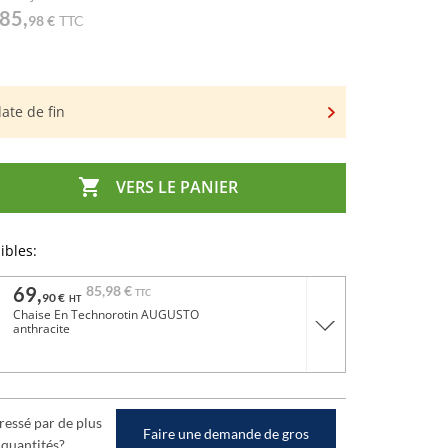
85,
98 €
TTC
date de fin

VERS LE PANIER
ibles:
69,
85,
98 €
TTC
90 €
HT
Chaise En Technorotin AUGUSTO
anthracite
ressé par de plus
Faire une demande de gros
 quantités?