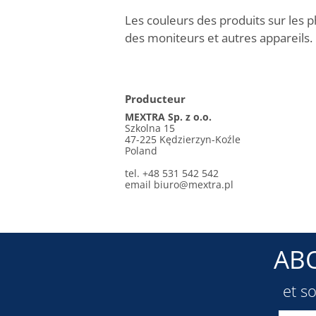
Les couleurs des produits sur les p
des moniteurs et autres appareils.
Producteur
MEXTRA Sp. z o.o.
Szkolna 15
47-225 Kędzierzyn-Koźle
Poland
tel. +48 531 542 542
email
biuro@mextra.pl
AB
et s