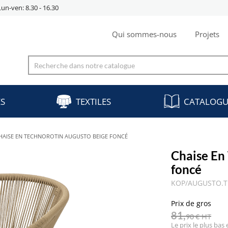
Lun-ven: 8.30 - 16.30
Qui sommes-nous
Projets
ES
TEXTILES
CATALOGU
HAISE EN TECHNOROTIN AUGUSTO BEIGE FONCÉ
Chaise En
foncé
KOP/AUGUSTO.T
Prix de gros
81,
90 €
HT
Le prix le plus bas