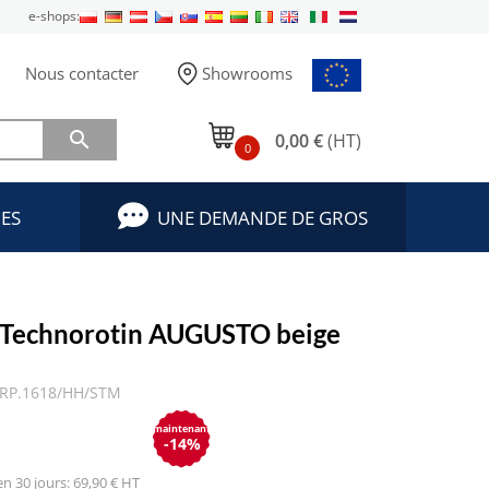
e-shops:
Nous contacter
Showrooms

0,00 €
(HT)
0
ES
UNE DEMANDE DE GROS
 Technorotin AUGUSTO beige
RP.1618/HH/STM
maintenant
-14%
 en 30 jours: 69,90 € HT