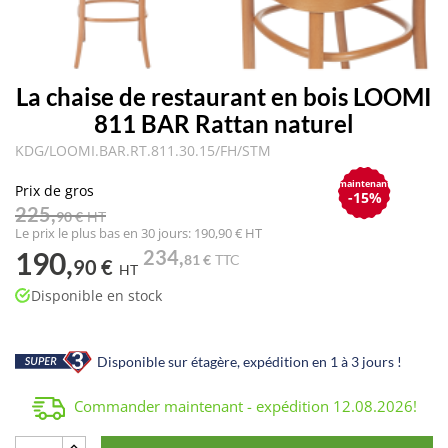
La chaise de restaurant en bois LOOMI
811 BAR Rattan naturel
KDG/LOOMI.BAR.RT.811.30.15/FH/STM
maintenant
Prix de gros
-15%
225,
90 €
HT
Le prix le plus bas en 30 jours: 190,90 € HT
190,
234,
81 €
TTC
90 €
HT
Disponible en stock
Disponible sur étagère, expédition en 1 à 3 jours !
Commander maintenant - expédition
12.08.2026
!